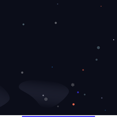
❆
❅
❆
❄
❅
❄
❅
❆
❄