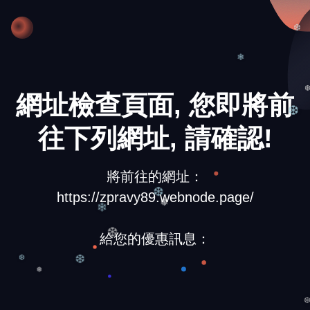
❄
❆
❄
網址檢查頁面, 您即將前
❆
往下列網址, 請確認!
將前往的網址：
https://zpravy89.webnode.page/
❆
❅
❄
給您的優惠訊息：
❆
❆
❆
❅