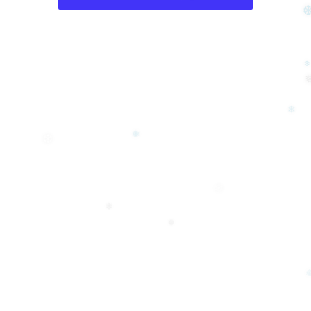
❅
❆
❄
❅
❆
❄
❄
❅