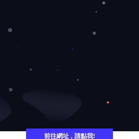
❄
❄
❆
❅
❄
❆
前往網址 , 請點我!