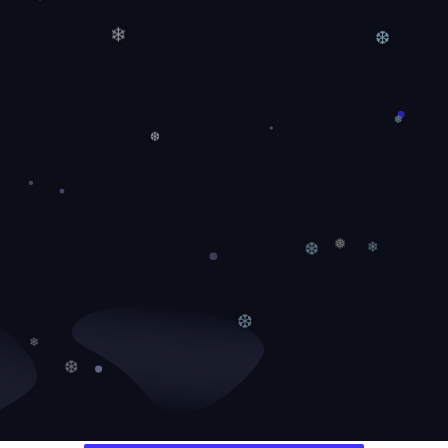
❄
❆
❄
❅
❆
❅
❄
❆
❆
❄
❆