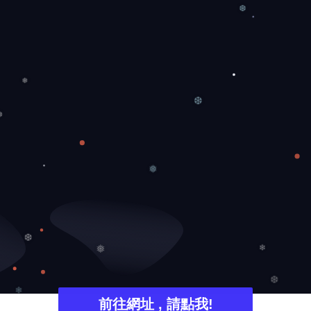
❄
❆
❅
❆
❆
❅
❅
❆
❄
❆
前往網址 , 請點我!