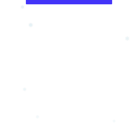
❄
❆
❅
❄
❅
❄
❄