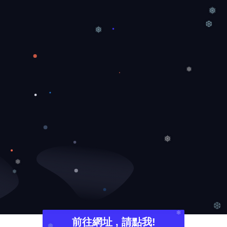
❄
❅
❆
❅
❅
❅
❅
❅
❆
前往網址 , 請點我!
❄