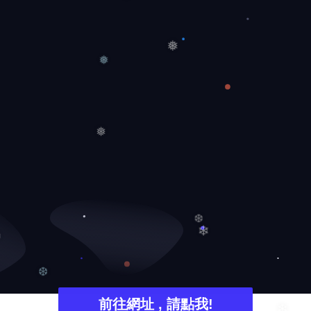
❅
❅
❅
❅
❅
❆
❄
❆
❆
前往網址 , 請點我!