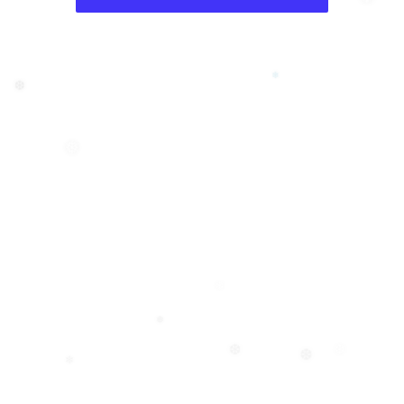
❄
❄
❆
❅
❄
❅
❆
❆
❄
❆