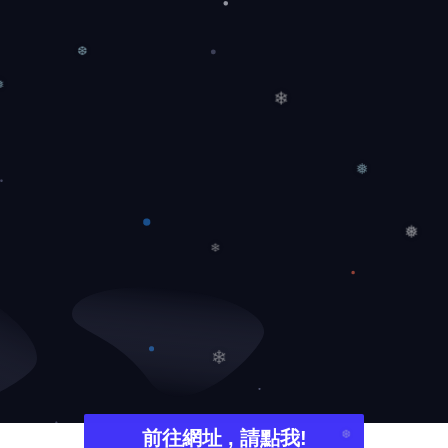
❆
❅
❄
❅
❅
❄
❄
前往網址 , 請點我!