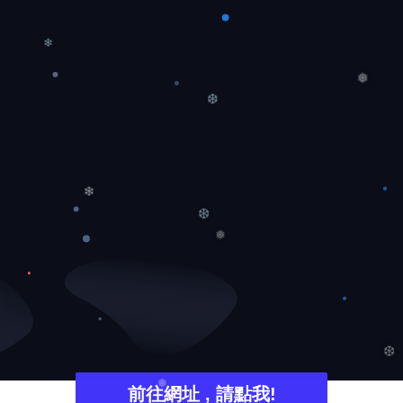
❄
❄
❅
❆
❄
❆
❅
❆
前往網址 , 請點我!
❅