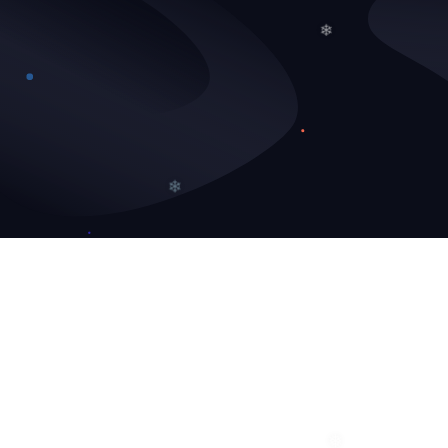
❄
❄
❄