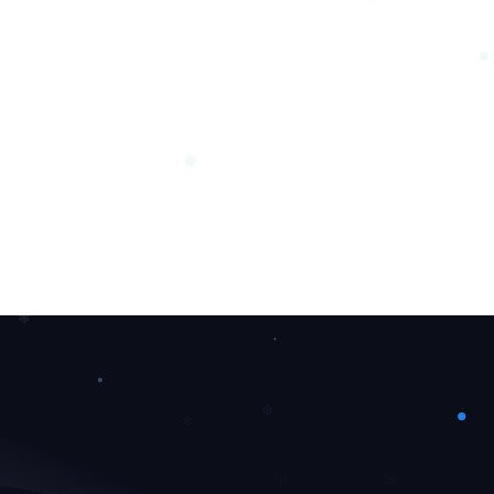
❅
❆
❅
❄