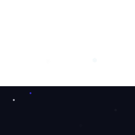
❆
❆
❅