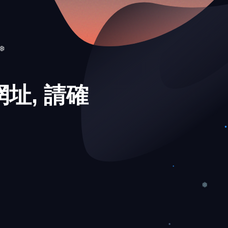
址, 請確
❆
❅