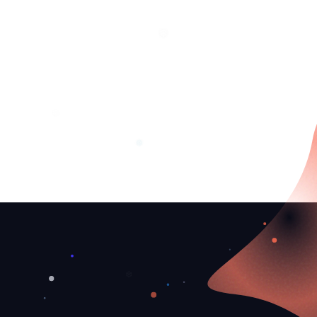
❅
❆
❅