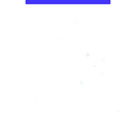
❄
❅
❆
❄
❆
❅
❆
❅
❄
❅
❅