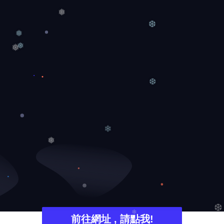
❅
❆
❅
❅
❅
❆
❄
❅
❆
前往網址 , 請點我!
❄