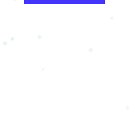
❅
❄
❆
❄
❄
❄
❅
❅
❆