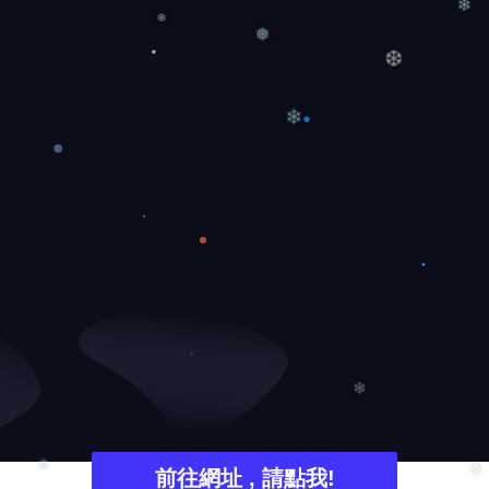
❄
❅
❄
❆
❄
❄
前往網址 , 請點我!