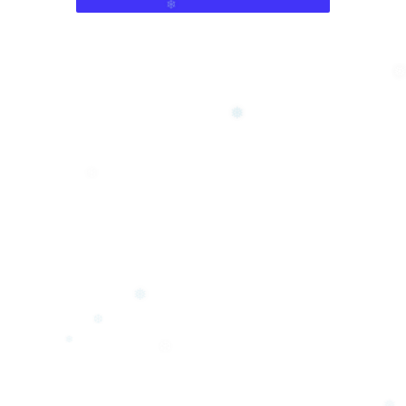
❅
❆
❄
❅
❅
❄
❅
❆
❅
❆