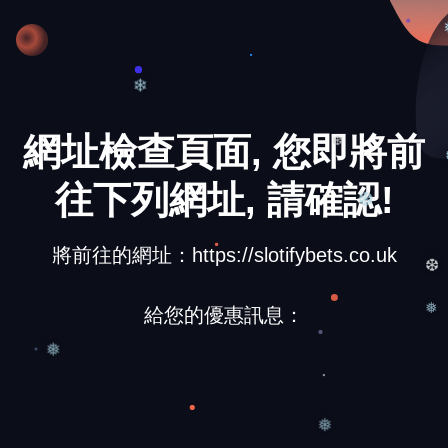
❅
❄
網址檢查頁面, 您即將前
❆
往下列網址, 請確認!
❆
將前往的網址：https://slotifybets.co.uk
❆
給您的優惠訊息：
❅
❅