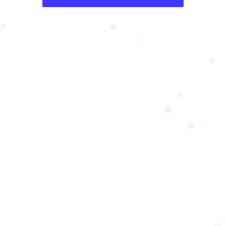
❅
❆
❆
❄
❄
❆
❅