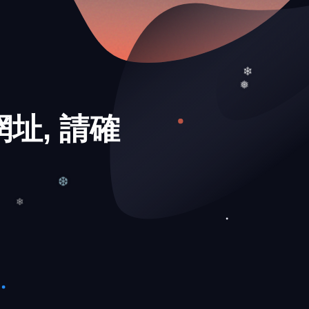
❄
址, 請確
❄
❅
❄
❆