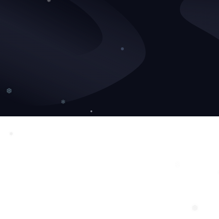
❄
❅
❆
❄
❅
❄