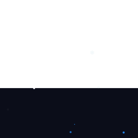
❄
❅
❆