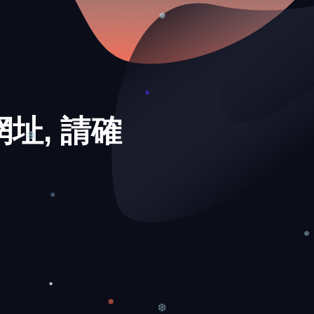
❄
❅
址, 請確
❆
❅