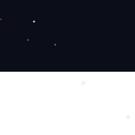
❆
❄
❅
❆
❅