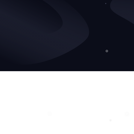
❄
❆
❆