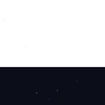
❆
❅
❄
❆
❆