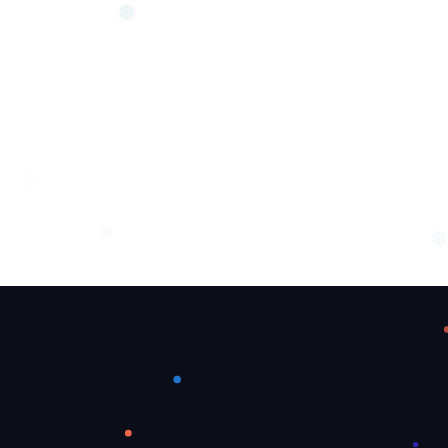
❅
❅
❆
❄
❆
❄