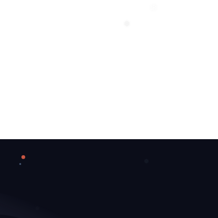
❄
❅
❆