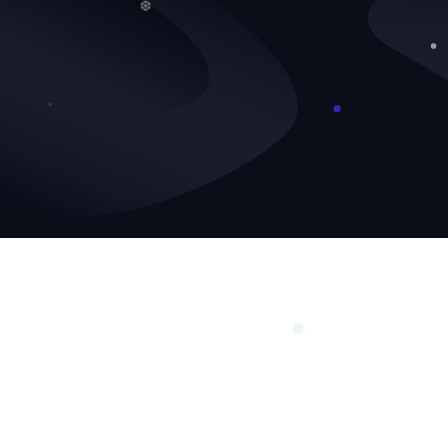
❅
❆
❆