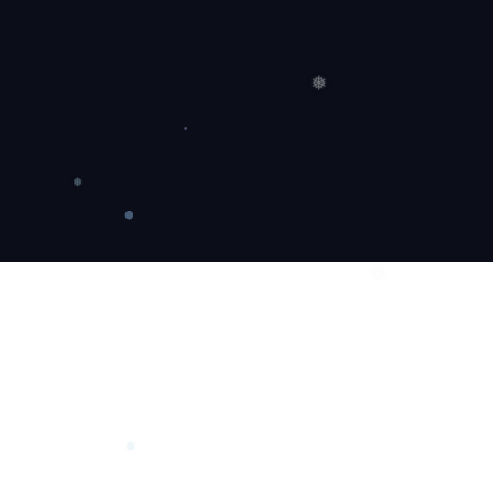
❆
❅
❅
❆