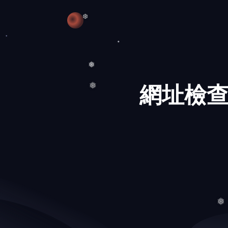
❄
❆
網址檢查
❅
❅