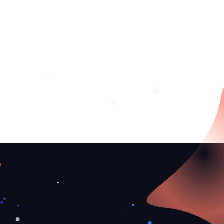
❆
❆
❄
❅