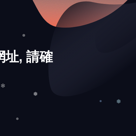
址, 請確
❆
❄
❅
❅