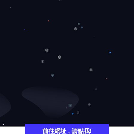
❆
❄
❆
❅
❆
❄
❅
❄
❅
❄
❆
前往網址 , 請點我!