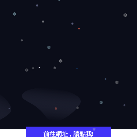
❆
❄
❆
❅
❄
❅
❄
❄
❄
❄
❅
❅
❅
前往網址 , 請點我!
❅