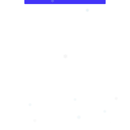
❄
❄
❄
❅
❄
❆
❅
❅
❄
❄