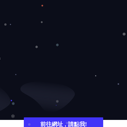
❅
❆
❅
❆
❅
❄
❄
❄
❄
❅
前往網址 , 請點我!