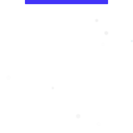
❄
❆
❅
❅
❄
❅
❆
❅