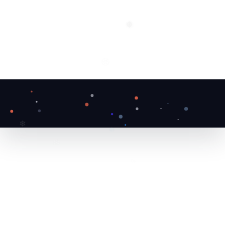
❅
❆
❄
❅
❆
❆