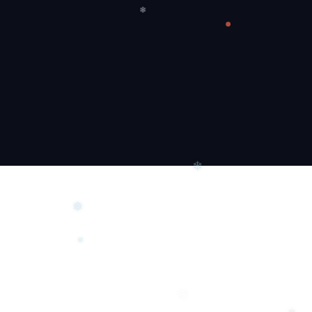
❆
❄
❄
❅