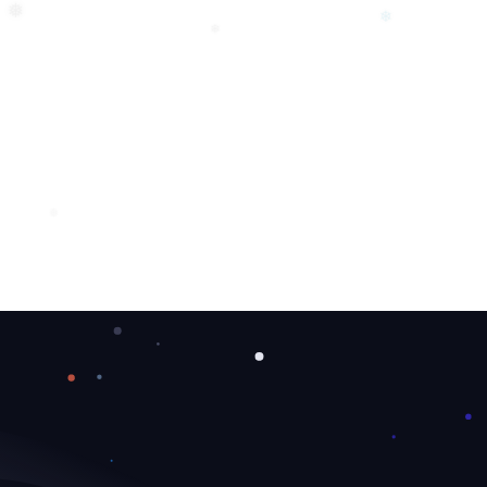
❆
❅
❄
❄
❅