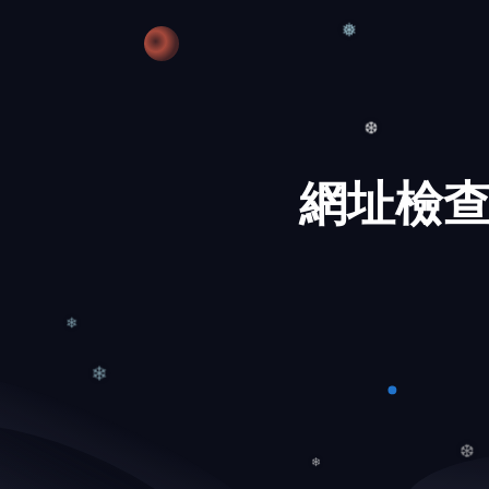
❅
網址檢查
❆
❄
❄