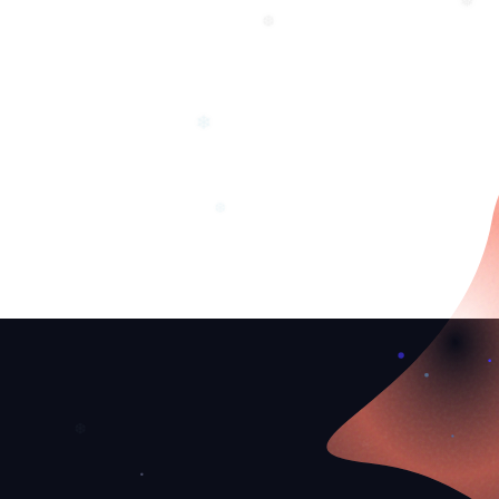
❅
❄
❅
❆
❄
❆