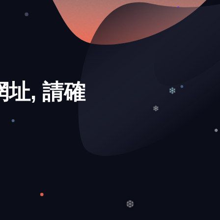
❆
址, 請確
❄
❄
❅