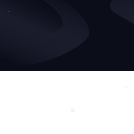
❆
❄
❄