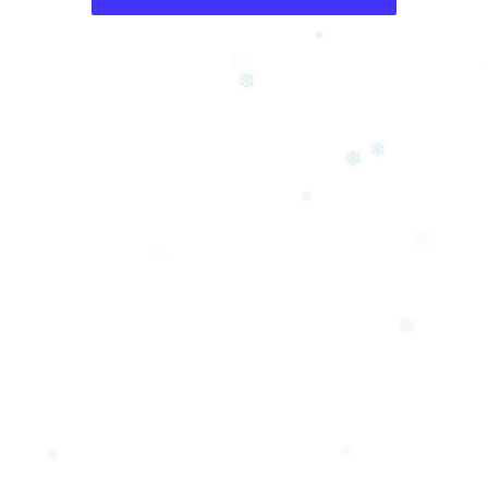
❅
❆
❆
❄
❆
❅
❆
❆
❅
❄
❆