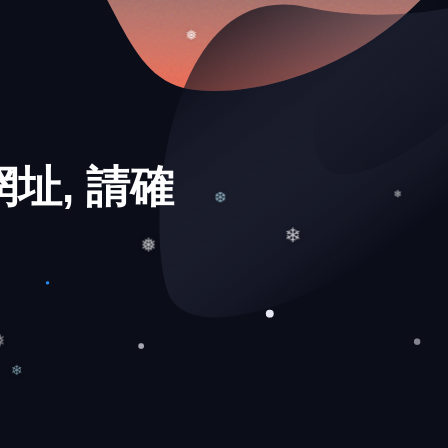
❅
❅
址, 請確
❄
❆
❄
❅
❅