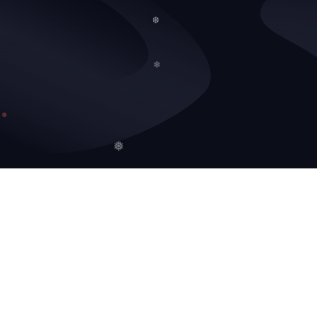
❅
❆
❄
❅