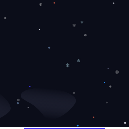
❆
❅
❄
❄
❆
❆
❄
❅
❅
❅
❄
❄