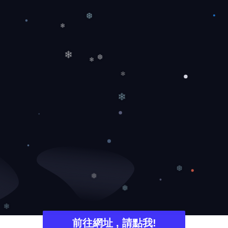
❆
❄
❄
❄
❆
❄
❄
❆
❅
❅
❄
前往網址 , 請點我!