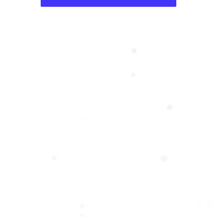
❄
❆
❅
❄
❄
❄
❄
❆
❄
❅