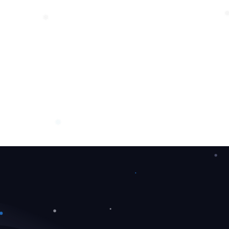
❆
❄
❅