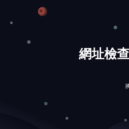
❆
❅
❄
❆
網址檢查
❄
將
❆