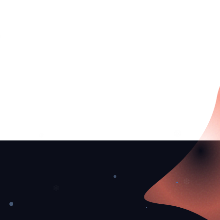
❄
❄
❅
❅
❆