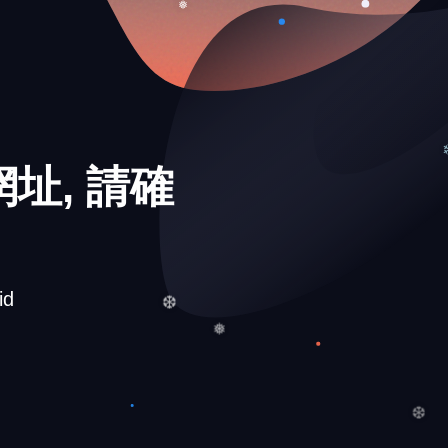
❅
址, 請確
id
❆
❅