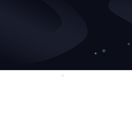
❄
❆
❆
❄
❆