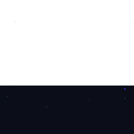
❅
❆
❄
❆
❄
❅