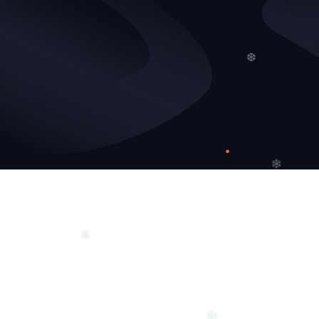
❆
❄
❅