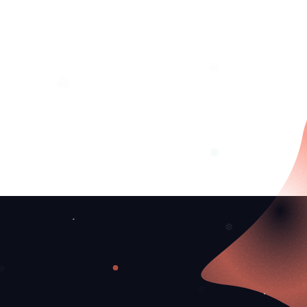
❄
❅
❆
❆
❆