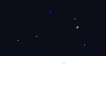
❄
❄
❄
❄