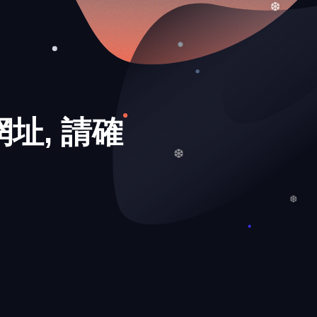
❄
❆
❅
址, 請確
❆
❆