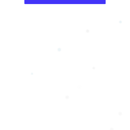
❄
❄
❆
❆
❅
❆
❄
❄