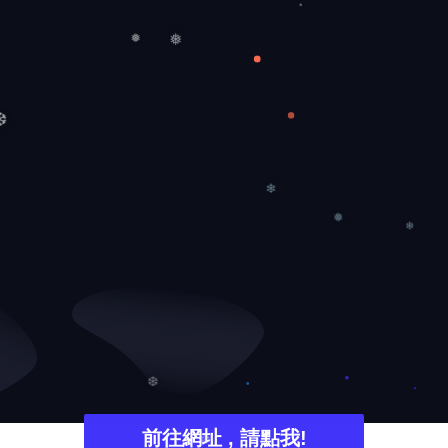
❅
❅
❆
❄
❄
❅
❆
前往網址 , 請點我!