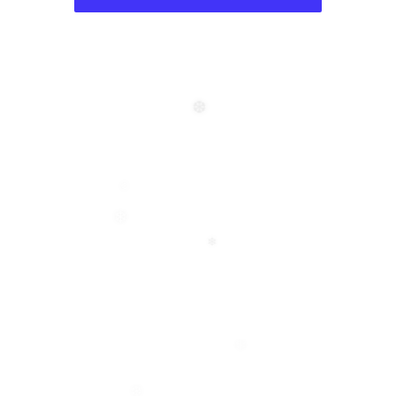
❆
❆
❄
❄
❄