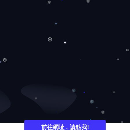
❄
❅
❆
❆
❆
❆
❄
❄
❅
❅
前往網址 , 請點我!