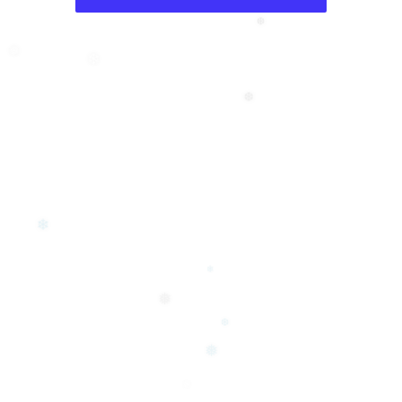
❆
❅
❄
❆
❄
❄
❅
❆
❅