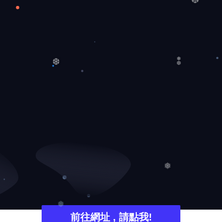
❆
❆
❅
❆
❅
前往網址 , 請點我!
❅