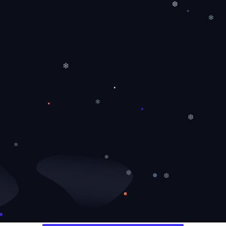
❆
❄
❄
❄
❆
❄
❄
❅
❆