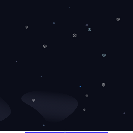
❅
❄
❆
❆
❆
❅
❆
❆
❄
❄