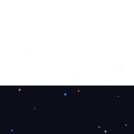
❅
❄
❄
❄
❅
❄