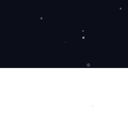
❅
❅
❅
❄
❆
❄