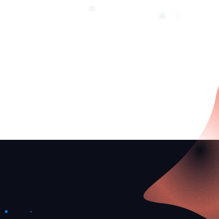
❆
❆
❅