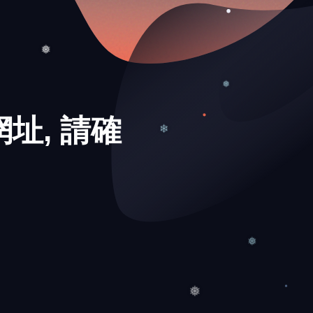
❄
❅
址, 請確
❅
❄