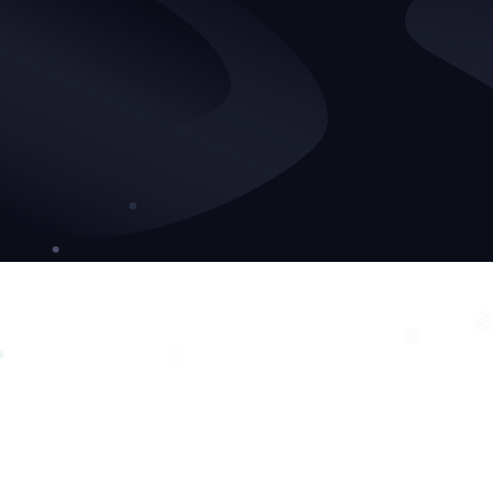
❄
❆
❆
❄
❆