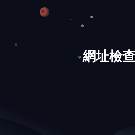
❆
網址檢查
❆
❄