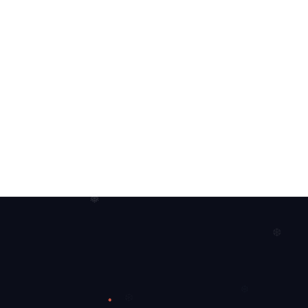
❆
❅
❆