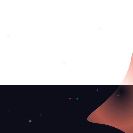
❄
❅
❆
❅