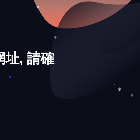
❄
❅
址, 請確
❆
❄
❅