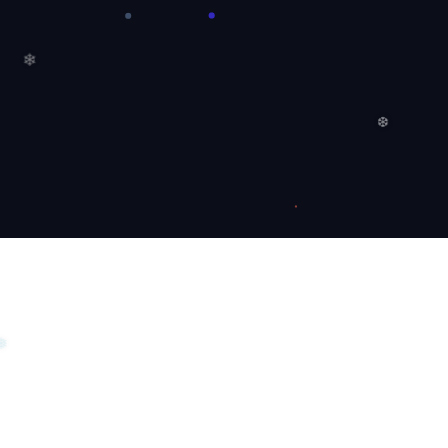
❄
❆
❅