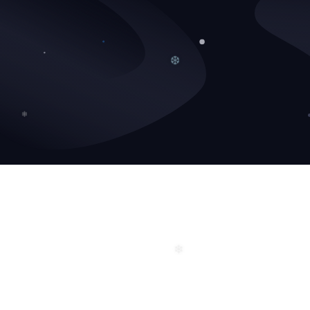
❆
❄
❄