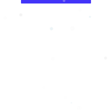
❄
❅
❅
❆
❅
❄
❆
❅
❅
❆
❆
❄
❄