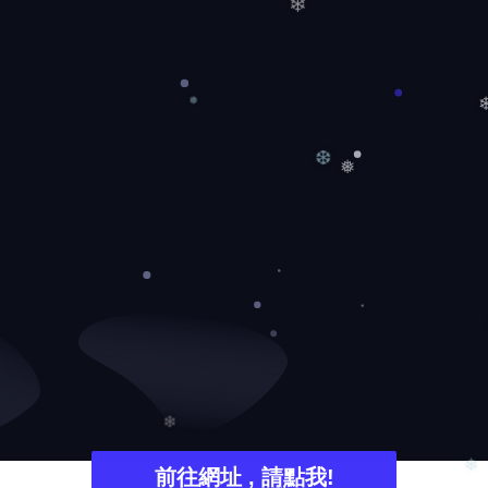
❄
❅
❆
❅
❄
前往網址 , 請點我!