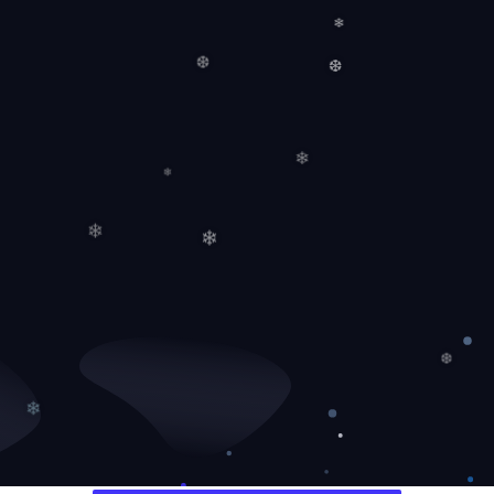
❄
❄
❆
❆
❄
❄
❄
❄
❆
❄