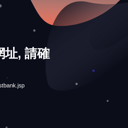
❅
❄
❆
址, 請確
tbank.jsp
❆
❅