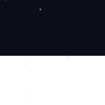
❄
❆
❄
❄