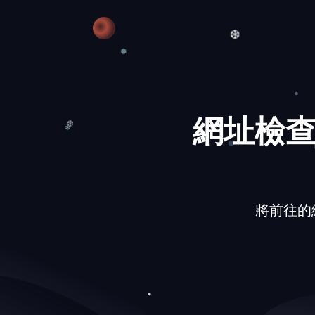
❆
❆
❅
網址檢查
❄
❆
將前往的網址：h