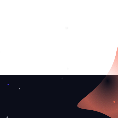
❄
❅
❄
❅
❄