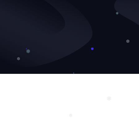
❅
❆
❅
❆
❄