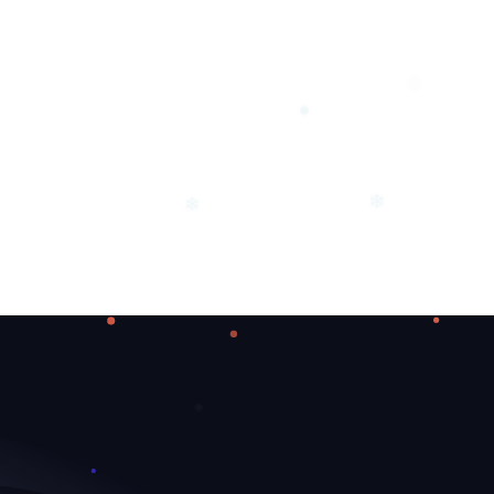
❅
❄
❅
❄
❄
❄