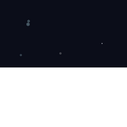
❆
❅
❄
❆