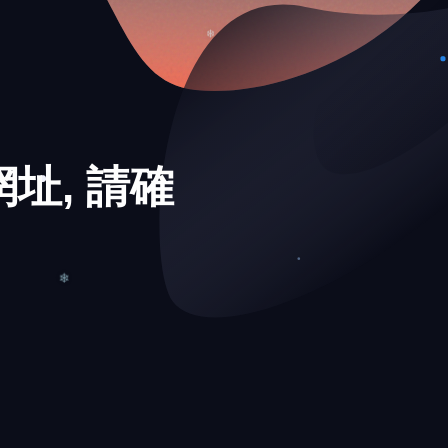
❅
❄
址, 請確
❄