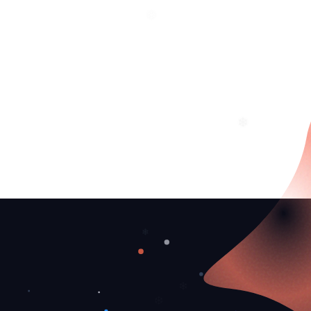
❄
❄
❄