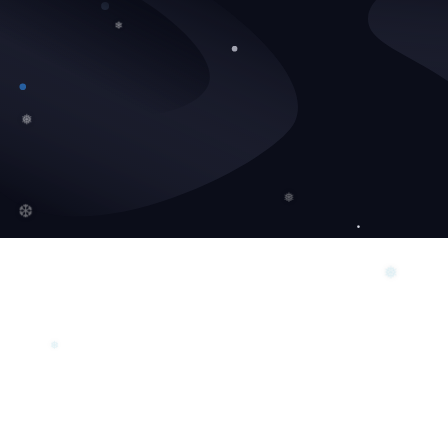
❄
❄
❅
❆
❅
❅
❅