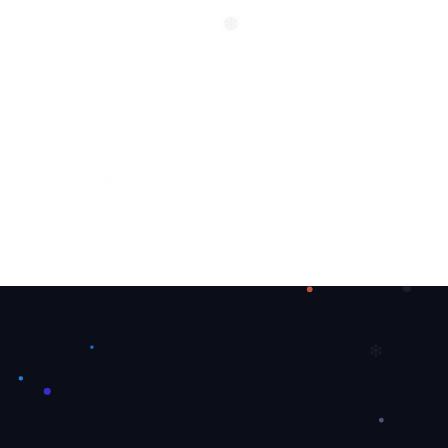
❆
❄
❅
❄