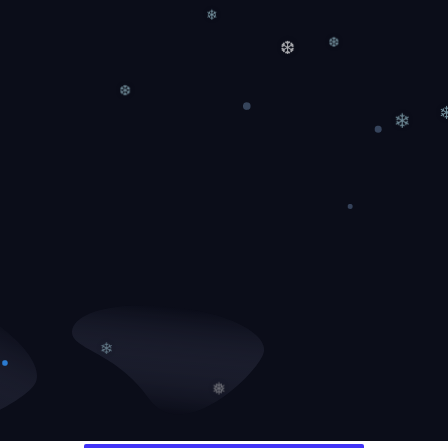
❄
❆
❆
❆
❄
❄
❅