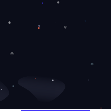
❆
❅
❄
❅
❅
❄
❆
❄
❅