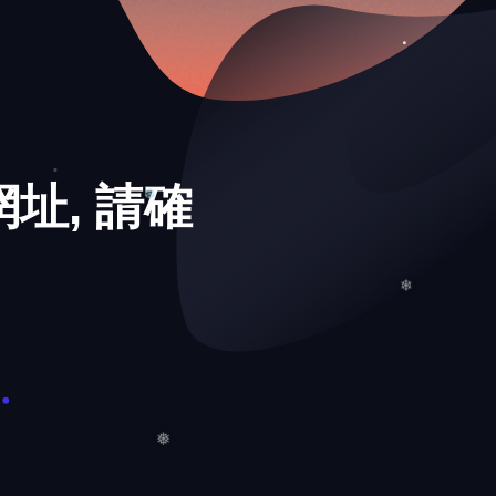
❄
址, 請確
❆
❄
❅