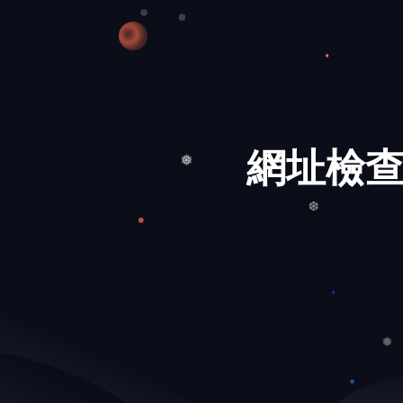
網址檢查
❅
❆
❅