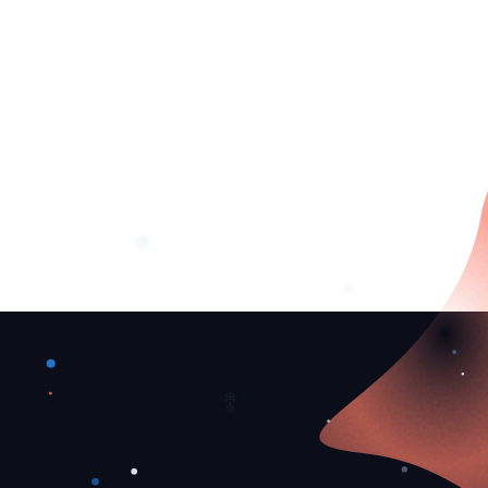
❅
❆
❄