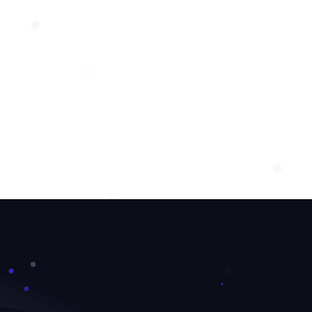
❆
❅
❆
❅
❅
❄