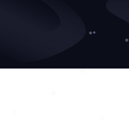
❅
❅
❆