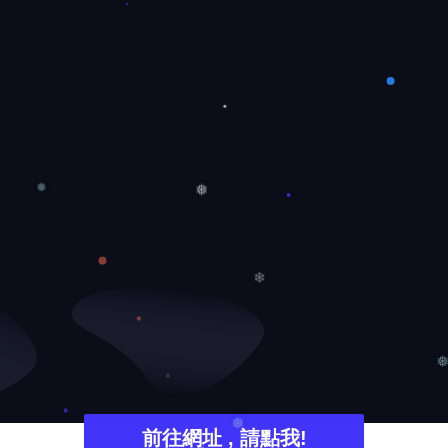
❄
❅
❅
❅
❄
前往網址 , 請點我!