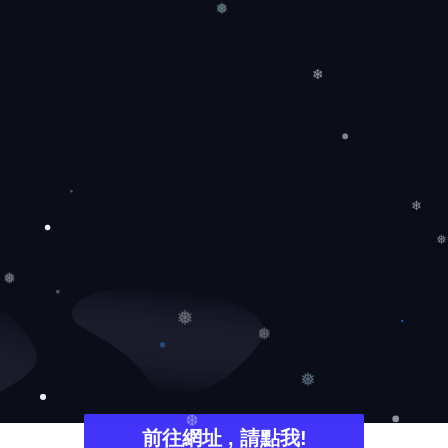
❅
❄
❄
❅
❅
❅
❅
❅
前往網址 , 請點我!
❆