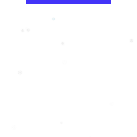
❄
❆
❄
❅
❆
❅
❄
❄
❅
❆
❆