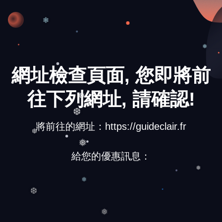
❅
❄
❅
網址檢查頁面, 您即將前
往下列網址, 請確認!
❅
❆
將前往的網址：https://guideclair.fr
❆
❆
給您的優惠訊息：
❅
❅
❅
❆