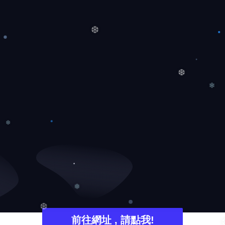
❅
❆
❆
❄
❆
❅
前往網址 , 請點我!
❆