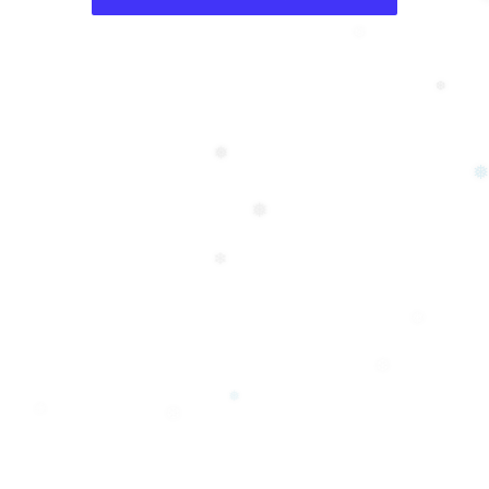
❆
❆
❅
❅
❄
❅
❆
❅
❅
❆