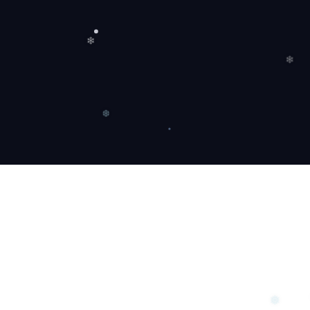
❅
❆
❄
❄
❆