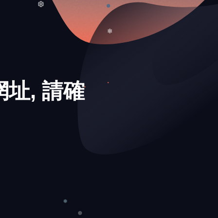
❆
❆
址, 請確
❄