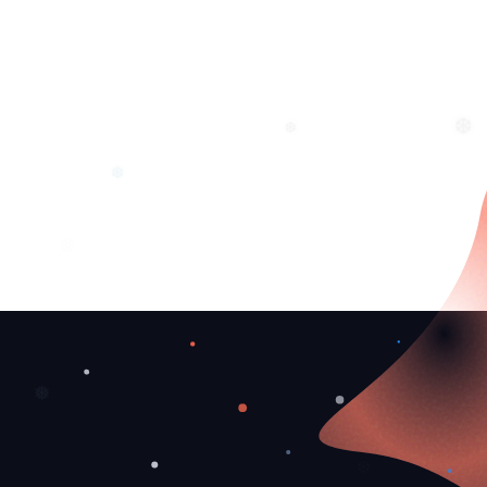
❅
❆
❆
❆
❆