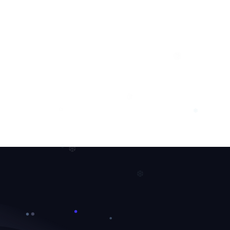
❆
❄
❅
❅
❄
❄
❆