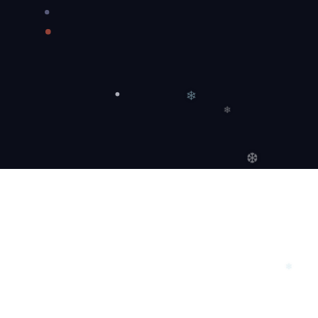
❄
❄
❆
❄