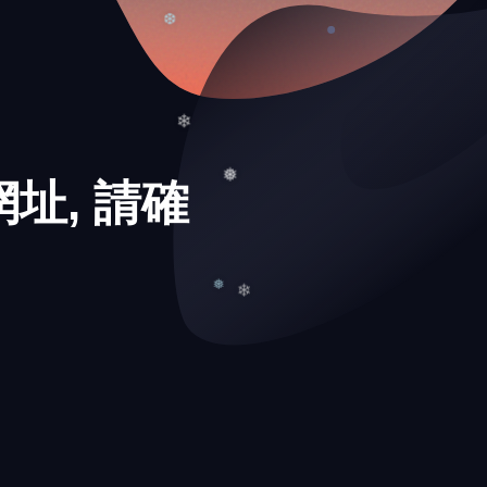
❆
址, 請確
❄
❅
❅
❄