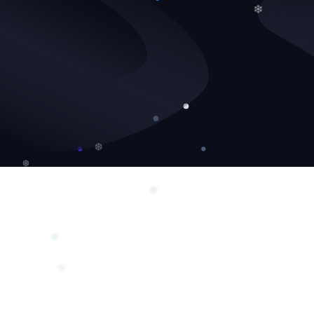
❄
❆
❆
❅
❅