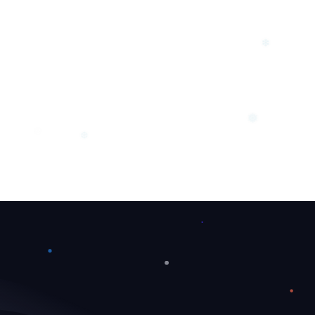
❄
❄
❅
❄
❆