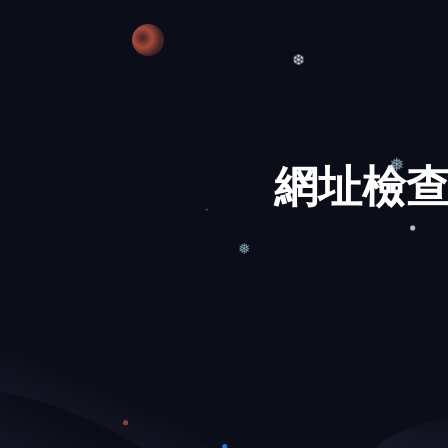
❅
❆
網址檢查
❅
❅