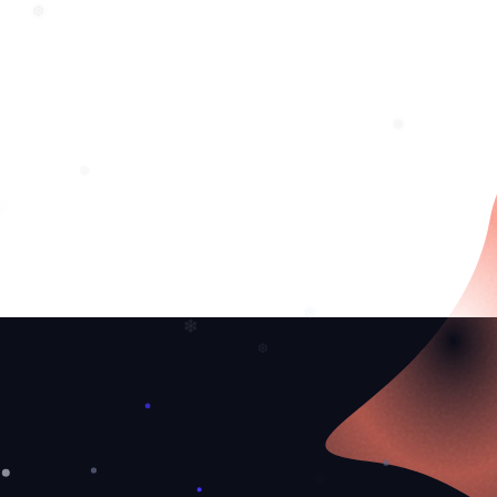
❆
❅
❆
❄
❄
❄
❆