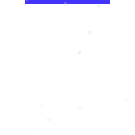
❄
❅
❆
❅
❅
❅
❆
❆
❄
❄
❅