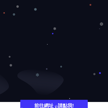
❅
❅
❆
❆
❄
❆
❅
❅
❄
❅
前往網址 , 請點我!