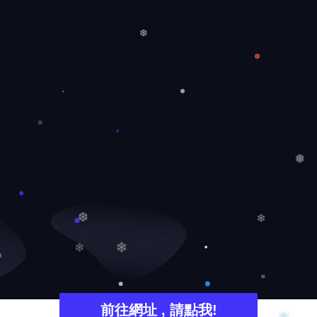
❅
❆
❅
❄
❆
❄
❄
❅
前往網址 , 請點我!